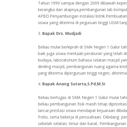
Tahun 1999 sampai dengan 2009 dibawah kepem
kerangka dan atapnya,pembangunan lab kompute
APBD.Penyambungan instalasi listrik.Pembuatan
siswa yang diterima di peguruan tinggi UGM tan
Bapak Drs. Mudjadi
Beliau mulai berkiprah di SMA Negeri 1 Galur t
baik juga siswa mentaati peraturan yang telah
budaya, laboratorium bahasa selatan masjid ya
dinding masjid, pembangunan ruang agama kristen
yang diterima diperguruan tinggi negeri, diteri
Bapak Anang Sutarta,S.Pd,M.Si
Beliau bertugas di SMA Negeri 1 Galur mulai t
beliau pembangunan fisik masih tetap dipriorita
lancar,prestasi siswa mendapat kejuaraan dibidan
Polisi, serta bekerja di perusahaan. Dibidang p
sebelah selatan, timur dan barat, Pembangunan a