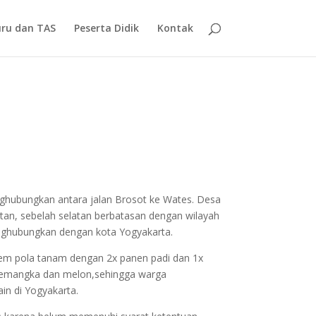
ru dan TAS
Peserta Didik
Kontak
nghubungkan antara jalan Brosot ke Wates. Desa
atan, sebelah selatan berbatasan dengan wilayah
nghubungkan dengan kota Yogyakarta.
stem pola tanam dengan 2x panen padi dan 1x
 semangka dan melon,sehingga warga
ain di Yogyakarta.