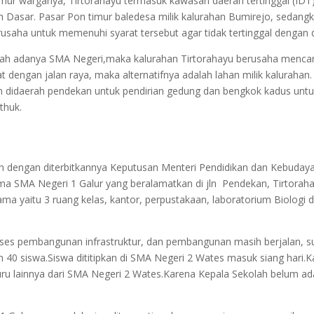
mur warganya, Tirtorahayu termasuk kawasan daerah tertinggal (IDT
ah Dasar. Pasar Pon timur baledesa milik kalurahan Bumirejo, sedang
usaha untuk memenuhi syarat tersebut agar tidak tertinggal dengan d
lah adanya SMA Negeri,maka kalurahan Tirtorahayu berusaha mencari
 dengan jalan raya, maka alternatifnya adalah lahan milik kalurahan
n didaerah pendekan untuk pendirian gedung dan bengkok kadus untu
thuk.
ah dengan diterbitkannya Keputusan Menteri Pendidikan dan Kebuda
a SMA Negeri 1 Galur yang beralamatkan di jln Pendekan, Tirtorahayu
tama yaitu 3 ruang kelas, kantor, perpustakaan, laboratorium Biologi d
roses pembangunan infrastruktur, dan pembangunan masih berjalan,
 40 siswa.Siswa dititipkan di SMA Negeri 2 Wates masuk siang hari
u lainnya dari SMA Negeri 2 Wates.Karena Kepala Sekolah belum ada