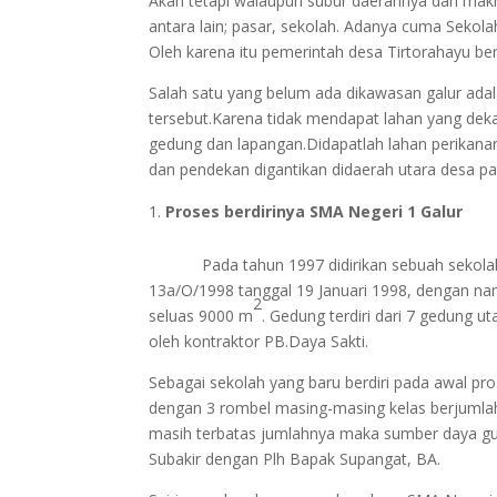
Akan tetapi walaupun subur daerahnya dan mak
antara lain; pasar, sekolah. Adanya cuma Sekol
Oleh karena itu pemerintah desa Tirtorahayu ber
Salah satu yang belum ada dikawasan galur ada
tersebut.Karena tidak mendapat lahan yang dekat
gedung dan lapangan.Didapatlah lahan perikana
dan pendekan digantikan didaerah utara desa pa
Proses berdirinya SMA Negeri 1 Galur
Pada tahun 1997 didirikan sebuah sekol
13a/O/1998 tanggal 19 Januari 1998, dengan nam
2
seluas 9000 m
. Gedung terdiri dari 7 gedung u
oleh kontraktor PB.Daya Sakti.
Sebagai sekolah yang baru berdiri pada awal p
dengan 3 rombel masing-masing kelas berjumlah
masih terbatas jumlahnya maka sumber daya gur
Subakir dengan Plh Bapak Supangat, BA.