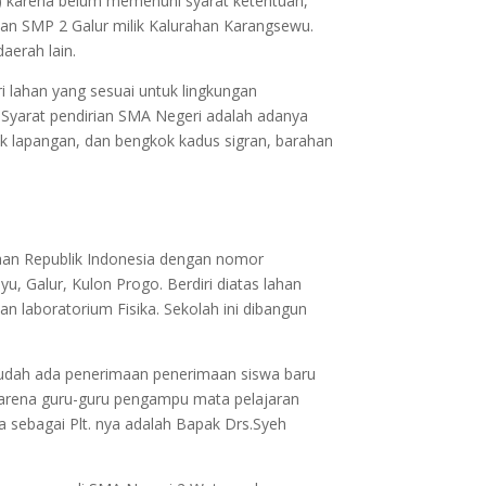
) karena belum memenuhi syarat ketentuan,
kan SMP 2 Galur milik Kalurahan Karangsewu.
aerah lain.
 lahan yang sesuai untuk lingkungan
. Syarat pendirian SMA Negeri adalah adanya
k lapangan, dan bengkok kadus sigran, barahan
yaan Republik Indonesia dengan nomor
, Galur, Kulon Progo. Berdiri diatas lahan
an laboratorium Fisika. Sekolah ini dibangun
 sudah ada penerimaan penerimaan siswa baru
.Karena guru-guru pengampu mata pelajaran
 sebagai Plt. nya adalah Bapak Drs.Syeh