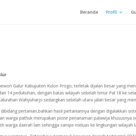
Beranda
Profil
Gu
lur
newon Galur Kabupaten Kulon Progo, terletak dijalan besar yang me
dari 14 pedukuhan, dengan batas wilayah sebelah timur Pal 18 ke sel
kalurahan Wahyuharjo sedangkan sebelah utara jalan besar yang me
dibidang pertanian,bahkan hasil pertaniannya dengan digalakkan si
hkan warga pathuk merupakan pionir penanaman palawija khususnya
oleh warga daerah lain sehingga sampe meluas ke lingkungan wilayah l