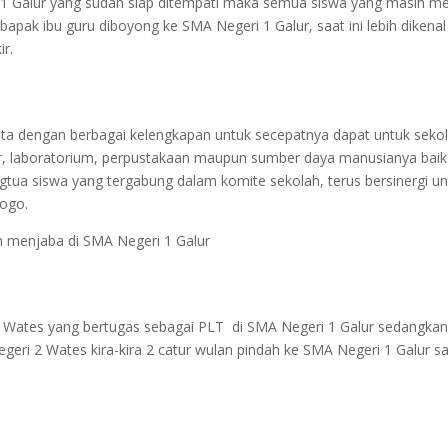
 1 Galur yang sudah siap ditempati maka semua siswa yang masih 
pak ibu guru diboyong ke SMA Negeri 1 Galur, saat ini lebih diken
ir.
itata dengan berbagai kelengkapan untuk secepatnya dapat untuk sekol
ajar, laboratorium, perpustakaan maupun sumber daya manusianya baik
ua siswa yang tergabung dalam komite sekolah, terus bersinergi un
rogo.
h menjaba di SMA Negeri 1 Galur
 Wates yang bertugas sebagai PLT di SMA Negeri 1 Galur sedangka
ri 2 Wates kira-kira 2 catur wulan pindah ke SMA Negeri 1 Galur sa