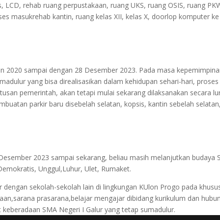
s, LCD, rehab ruang perpustakaan, ruang UKS, ruang OSIS, ruang PK
ses masukrehab kantin, ruang kelas XII, kelas X, doorlop komputer ke
tahun 2020 sampai dengan 28 Desember 2023. Pada masa kepemimpina
adulur yang bisa direalisasikan dalam kehidupan sehari-hari, proses
utusan pemerintah, akan tetapi mulai sekarang dilaksanakan secara 
mbuatan parkir baru disebelah selatan, kopsis, kantin sebelah selata
8 Desember 2023 sampai sekarang, beliau masih melanjutkan budaya 
Demokratis, Unggul,Luhur, Ulet, Rumaket.
r dengan sekolah-sekolah lain di lingkungan KUlon Progo pada khusu
aan,sarana prasarana,belajar mengajar dibidang kurikulum dan h
t keberadaan SMA Negeri I Galur yang tetap sumadulur.