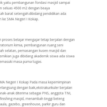
ik yaitu pembangunan fondasi masjid sampai
an seluas 4500 m2 dengan beaya
ah barat setengah.dibidang pendidikan ada
an ke SMA Negeri I Kokap.
n proses belajar mengajar tetap berjalan dengan
oratorium kimia, pembangunan ruang seni
elah selatan, pemasangan kusen masjid dan
Demikian juga dibidang akademik siswa ada siswa
 memasuki masa purna tugas.
i SMA Negeri I Kokap Pada masa kepemimpinan
rlangsung dengan baik,ekstrakurikuler berjalan
a anak-anak diterima sebagai PNS, anggota TNI,
 finishing masjid, menambah tinggi beteng
 aula, gazebo, greenhouse, parkir guru dan