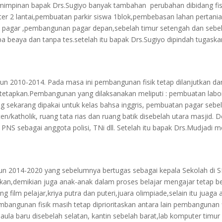
impinan bapak Drs.Sugiyo banyak tambahan perubahan dibidang fis
r 2 lantai,pembuatan parkir siswa 1blok,pembebasan lahan pertani
 pagar ,pembangunan pagar depan,sebelah timur setengah dan sebel
pa beaya dan tanpa tes.setelah itu bapak Drs.Sugiyo dipindah tugask
ahun 2010-2014. Pada masa ini pembangunan fisik tetap dilanjutkan da
 ditetapkan.Pembangunan yang dilaksanakan meliputi : pembuatan lab
ng sekarang dipakai untuk kelas bahsa inggris, pembuatan pagar seb
/katholik, ruang tata rias dan ruang batik disebelah utara masjid. 
ma PNS sebagai anggota polisi, TNi dll. Setelah itu bapak Drs.Mudjadi
ahun 2014-2020 yang sebelumnya bertugas sebagai kepala Sekolah d
skan,demikian juga anak-anak dalam proses belajar mengajar tetap be
g film pelajar,kriya putra dan puteri,juara olimpiade,selain itu juag
embangunan fisik masih tetap diprioritaskan antara lain pembangunan
ula baru disebelah selatan, kantin sebelah barat,lab komputer timur