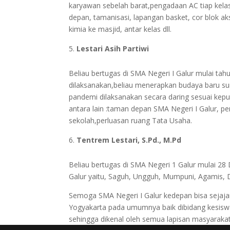
karyawan sebelah barat,pengadaan AC tiap kela
depan, tamanisasi, lapangan basket, cor blok ak
kimia ke masjid, antar kelas dll.
Lestari Asih Partiwi
Beliau bertugas di SMA Negeri I Galur mulai 
dilaksanakan,beliau menerapkan budaya baru sum
pandemi dilaksanakan secara daring sesuai kep
antara lain :taman depan SMA Negeri I Galur, pe
sekolah,perluasan ruang Tata Usaha.
Tentrem Lestari, S.Pd., M.Pd
Beliau bertugas di SMA Negeri 1 Galur mulai 2
Galur yaitu, Saguh, Ungguh, Mumpuni, Agamis, 
Semoga SMA Negeri I Galur kedepan bisa sejaja
Yogyakarta pada umumnya baik dibidang kesisw
sehingga dikenal oleh semua lapisan masyaraka