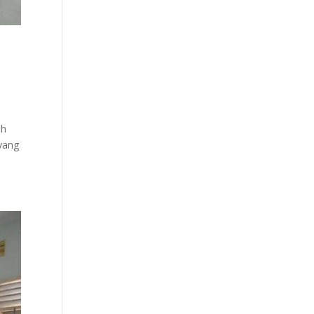
ah
 yang