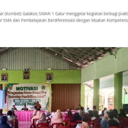
ar (Kombel) Galaksis SMAN 1 Galur menggelar kegiatan berbagi prakt
ar SMA dan Pembelajaran Berdiferensiasi dengan Muatan Kompetens